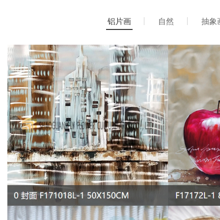
铝片画
自然
抽象